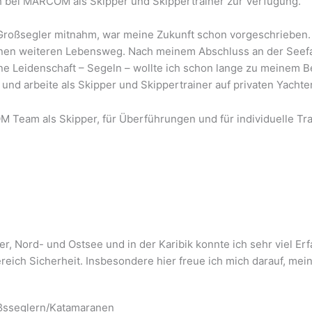
uch bei MARCOM als Skipper und Skippertrainer zur Verfügung.
n Großsegler mitnahm, war meine Zukunft schon vorgeschrieben
nen weiteren Lebensweg. Nach meinem Abschluss an der Seefah
e Leidenschaft – Segeln – wollte ich schon lange zu meinem Be
g und arbeite als Skipper und Skippertrainer auf privaten Yachte
r, Nord- und Ostsee und in der Karibik konnte ich sehr viel Er
eich Sicherheit. Insbesondere hier freue ich mich darauf, mei
oßsseglern/Katamaranen