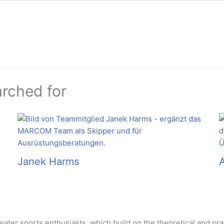
arched for
Janek Harms
ater sports enthusiasts, which build on the theoretical and prac